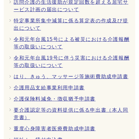
訪問介護の生活援助が規定回数を超える居宅サ
ービス計画の届出について
特定事業所集中減算に係る算定表の作成及び提
出について
令和元年台風15号による被災における介護報酬
等の取扱いについて
令和元年台風19号に伴う災害における介護報酬
等の取扱いについて
はり、きゅう、マッサージ等施術費助成申請書
介護用品支給事業利用申請書
介護保険料減免・徴収猶予申請書
要介護認定等の資料提供に係る申出書（本人同
意書）
重度心身障害者医療費助成申請書