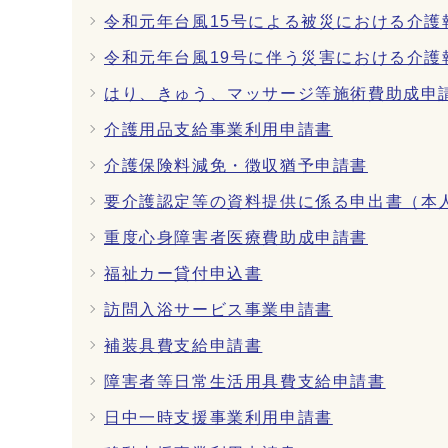
令和元年台風15号による被災における介護
令和元年台風19号に伴う災害における介護
はり、きゅう、マッサージ等施術費助成申
介護用品支給事業利用申請書
介護保険料減免・徴収猶予申請書
要介護認定等の資料提供に係る申出書（本
重度心身障害者医療費助成申請書
福祉カー貸付申込書
訪問入浴サービス事業申請書
補装具費支給申請書
障害者等日常生活用具費支給申請書
日中一時支援事業利用申請書