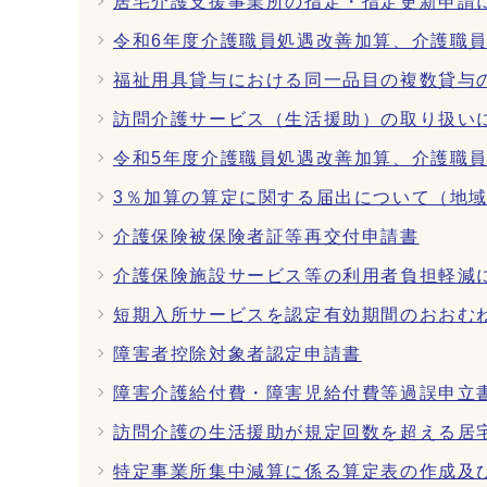
居宅介護支援事業所の指定・指定更新申請
令和6年度介護職員処遇改善加算、介護職
福祉用具貸与における同一品目の複数貸与
訪問介護サービス（生活援助）の取り扱い
令和5年度介護職員処遇改善加算、介護職
3％加算の算定に関する届出について（地
介護保険被保険者証等再交付申請書
介護保険施設サービス等の利用者負担軽減
短期入所サービスを認定有効期間のおおむ
障害者控除対象者認定申請書
障害介護給付費・障害児給付費等過誤申立
訪問介護の生活援助が規定回数を超える居
特定事業所集中減算に係る算定表の作成及