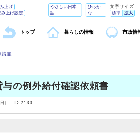
文字サイズ
み上げ
やさしい日本
ひらが
読み上げ設定
語
な
標準
拡大
トップ
暮らしの情報
市政情
申請書
貸与の例外給付確認依頼書
4日
]
ID:2133