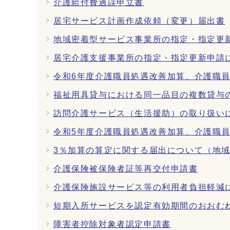
介護給付費過誤申立書
居宅サービス計画作成依頼（変更）届出書
地域密着型サービス事業所の指定・指定更
居宅介護支援事業所の指定・指定更新申請
令和6年度介護職員処遇改善加算、介護職
福祉用具貸与における同一品目の複数貸与
訪問介護サービス（生活援助）の取り扱い
令和5年度介護職員処遇改善加算、介護職
3％加算の算定に関する届出について（地
介護保険被保険者証等再交付申請書
介護保険施設サービス等の利用者負担軽減
短期入所サービスを認定有効期間のおおむ
障害者控除対象者認定申請書