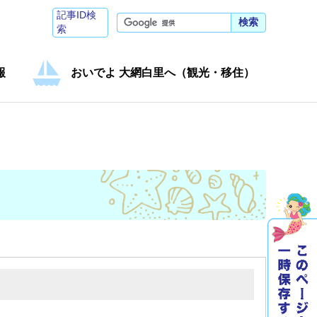
記事ID検
検索
索
報
おいでよ 大網白里へ（観光・移住）