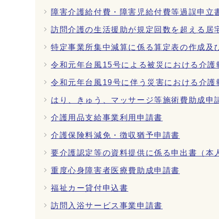
障害介護給付費・障害児給付費等過誤申立
訪問介護の生活援助が規定回数を超える居
特定事業所集中減算に係る算定表の作成及
令和元年台風15号による被災における介護
令和元年台風19号に伴う災害における介護
はり、きゅう、マッサージ等施術費助成申
介護用品支給事業利用申請書
介護保険料減免・徴収猶予申請書
要介護認定等の資料提供に係る申出書（本
重度心身障害者医療費助成申請書
福祉カー貸付申込書
訪問入浴サービス事業申請書