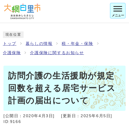
メニュー
現在位置
トップ
暮らしの情報
税・年金・保険
介護保険
介護保険に関するお知らせ
訪問介護の生活援助が規定
回数を超える居宅サービス
計画の届出について
[公開日：
2020年4月3日
]
[更新日：
2025年6月5日
]
ID:9166