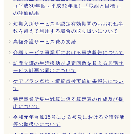
（平成30年度～平成32年度）「取組と目標」
の評価結果
短期入所サービスを認定有効期間のおおむね半
数を超えて利用する場合の取り扱いについて
高額介護サービス費の支給
介護サービス事業所における事故報告について
訪問介護の生活援助が規定回数を超える居宅サ
ービス計画の届出について
ケアプラン点検・縦覧点検実施結果報告につい
て
特定事業所集中減算に係る算定表の作成及び提
出について
令和元年台風15号による被災における介護報酬
等の取扱いについて