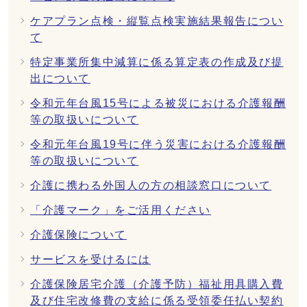
ケアプラン点検・縦覧点検実施結果報告につい
て
特定事業所集中減算に係る算定表の作成及び提
出について
令和元年台風15号による被災における介護報酬
等の取扱いについて
令和元年台風19号に伴う災害における介護報酬
等の取扱いについて
介護に携わる外国人の方の相談窓口について
「介護マーク」をご活用ください
介護保険について
サービスを受けるには
介護保険居宅介護（介護予防）福祉用具購入費
及び住宅改修費の支給に係る受領委任払い契約