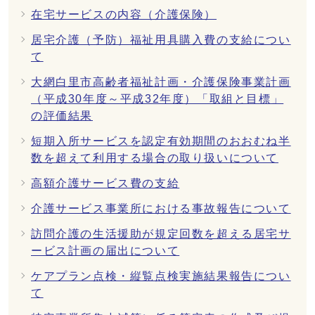
在宅サービスの内容（介護保険）
居宅介護（予防）福祉用具購入費の支給につい
て
大網白里市高齢者福祉計画・介護保険事業計画
（平成30年度～平成32年度）「取組と目標」
の評価結果
短期入所サービスを認定有効期間のおおむね半
数を超えて利用する場合の取り扱いについて
高額介護サービス費の支給
介護サービス事業所における事故報告について
訪問介護の生活援助が規定回数を超える居宅サ
ービス計画の届出について
ケアプラン点検・縦覧点検実施結果報告につい
て