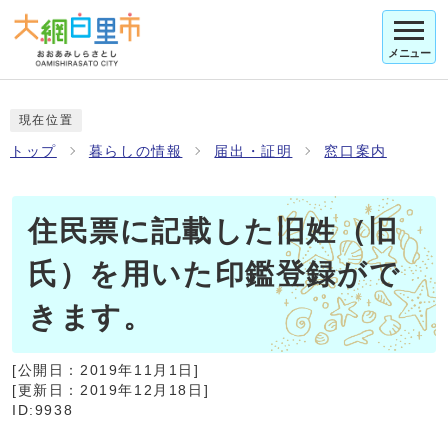
メニュー
現在位置
トップ
暮らしの情報
届出・証明
窓口案内
住民票に記載した旧姓（旧
氏）を用いた印鑑登録がで
きます。
[公開日：
2019年11月1日
]
[更新日：
2019年12月18日
]
ID:9938