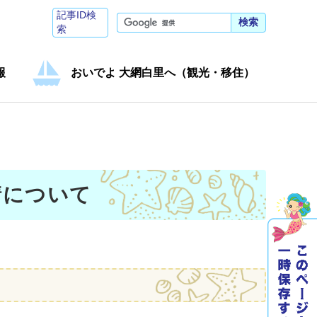
記事ID検
検索
索
報
おいでよ 大網白里へ（観光・移住）
請について