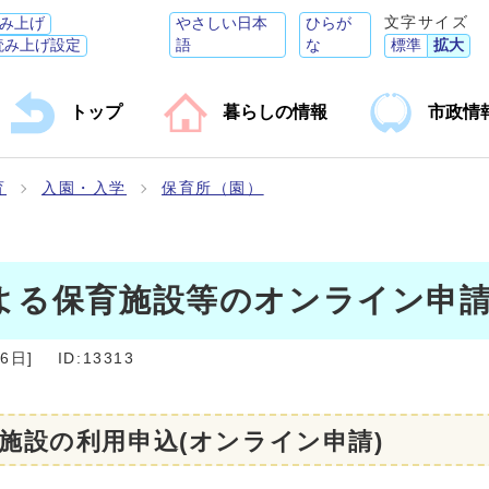
文字サイズ
み上げ
やさしい日本
ひらが
読み上げ設定
語
な
標準
拡大
トップ
暮らしの情報
市政情
育
入園・入学
保育所（園）
よる保育施設等のオンライン申
26日
]
ID:13313
施設の利用申込(オンライン申請)