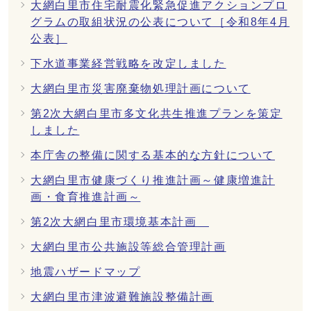
大網白里市住宅耐震化緊急促進アクションプロ
グラムの取組状況の公表について［令和8年4月
公表］
下水道事業経営戦略を改定しました
大網白里市災害廃棄物処理計画について
第2次大網白里市多文化共生推進プランを策定
しました
本庁舎の整備に関する基本的な方針について
大網白里市健康づくり推進計画～健康増進計
画・食育推進計画～
第2次大網白里市環境基本計画
大網白里市公共施設等総合管理計画
地震ハザードマップ
大網白里市津波避難施設整備計画