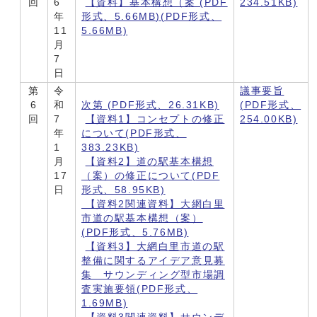
回
6
【資料】基本構想（案 (PDF
234.51KB)
年
形式、5.66MB)(PDF形式、
11
5.66MB)
月
7
日
第
令
議事要旨
6
和
次第 (PDF形式、26.31KB)
(PDF形式、
回
7
【資料1】コンセプトの修正
254.00KB)
年
について(PDF形式、
1
383.23KB)
月
【資料2】道の駅基本構想
17
（案）の修正について(PDF
日
形式、58.95KB)
【資料2関連資料】大網白里
市道の駅基本構想（案）
(PDF形式、5.76MB)
【資料3】大網白里市道の駅
整備に関するアイデア意見募
集 サウンディング型市場調
査実施要領(PDF形式、
1.69MB)