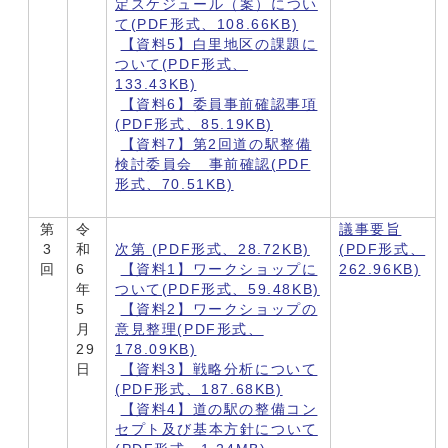
定スケジュール（案）につい
て(PDF形式、108.66KB)
【資料5】白里地区の課題に
ついて(PDF形式、
133.43KB)
【資料6】委員事前確認事項
(PDF形式、85.19KB)
【資料7】第2回道の駅整備
検討委員会 事前確認(PDF
形式、70.51KB)
第
令
議事要旨
3
和
次第 (PDF形式、28.72KB)
(PDF形式、
回
6
【資料1】ワークショップに
262.96KB)
年
ついて(PDF形式、59.48KB)
5
【資料2】ワークショップの
月
意見整理(PDF形式、
29
178.09KB)
日
【資料3】戦略分析について
(PDF形式、187.68KB)
【資料4】道の駅の整備コン
セプト及び基本方針について