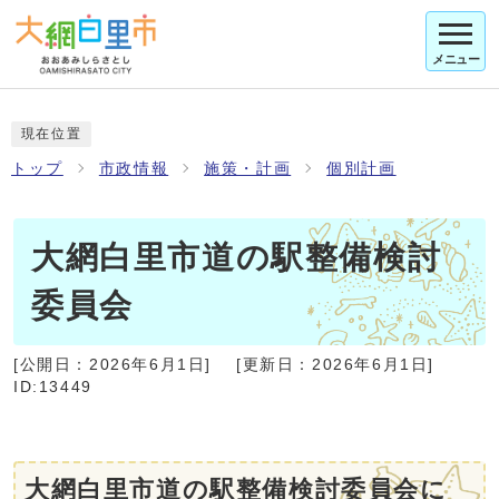
メニュー
現在位置
トップ
市政情報
施策・計画
個別計画
大網白里市道の駅整備検討
委員会
[公開日：
2026年6月1日
]
[更新日：
2026年6月1日
]
ID:13449
大網白里市道の駅整備検討委員会に