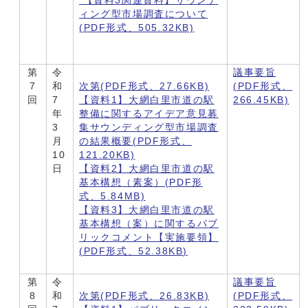
【資料3関連資料】サウンデ
ィング型市場調査について
(PDF形式、505.32KB)
第
令
議事要旨
7
和
次第(PDF形式、27.66KB)
(PDF形式、
回
7
【資料1】大網白里市道の駅
266.45KB)
年
整備に関するアイデア意見募
3
集サウンディング型市場調査
月
の結果概要(PDF形式、
10
121.20KB)
日
【資料2】大網白里市道の駅
基本構想（素案）(PDF形
式、5.84MB)
【資料3】大網白里市道の駅
基本構想（案）に関するパブ
リックコメント【実施要領】
(PDF形式、52.38KB)
第
令
議事要旨
8
和
次第(PDF形式、26.83KB)
(PDF形式、