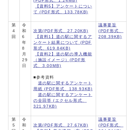
(PDF形式、1.24MB)
【資料5】アンケートについ
て (PDF形式、133.78KB)
第
令
議事要旨
4
和
次第(PDF形式、27.20KB)
(PDF形式、
回
6
【資料1】道の駅に関するア
208.39KB)
年
ンケート結果について (PDF
8
形式、619.84KB)
月
【資料2】道の駅の導入機能
29
（施設イメージ）(PDF形
日
式、3.00MB)
■参考資料
道の駅に関するアンケート
用紙 (PDF形式、138.93KB)
道の駅に関するアンケート
の全回答 (エクセル形式、
321.97KB)
第
令
議事要旨
5
和
次第(PDF形式、27.67KB)
(PDF形式、