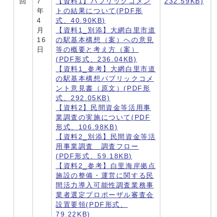
回
7
【資料1】パブリックコメン
232.59KB)
年
トの結果について(PDF形
4
式、40.90KB)
月
【資料1_別添】大網白里市道
16
の駅基本構想（案）への意見
日
等の概要と考え方（案）
(PDF形式、236.04KB)
【資料1_参考】大網白里市道
の駅基本構想パブリックコメ
ント意見書（原文）(PDF形
式、292.05KB)
【資料2】民間資金等活用事
業調査の実施について(PDF
形式、106.98KB)
【資料2_別添】民間資金等活
用事業調査 調査フロー
(PDF形式、59.18KB)
【資料2_参考】白里海岸拠点
施設の整備・運営に関する民
間活力導入可能性調査業務事
業者選定プロポーザル審査会
設置要領(PDF形式、
79.22KB)