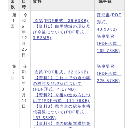
回
日
資料
議事録
数
時
第
令
諮問書(PDF
1
和
次第(PDF形式、39.63KB)
形式、
回
5
【資料1】白里地域の現状及
43.93KB)
年
び今後について(PDF形式、
議事要旨
12
3.52MB)
月
(PDF形式、
25
169.78KB)
日
第
令
議事要旨
2
和
次第(PDF形式、32.36KB)
(PDF形式、
回
6
【資料1】これまでの道の駅
225.57KB)
年
の検討及び現状について
3
(PDF形式、4.17MB)
月
【資料2】今後の進め方につ
11
いて(PDF形式、111.78KB)
日
【資料3】県内道の駅基本構
想要覧について(PDF形式、
137.58KB)
【資料4】道の駅基本構想策