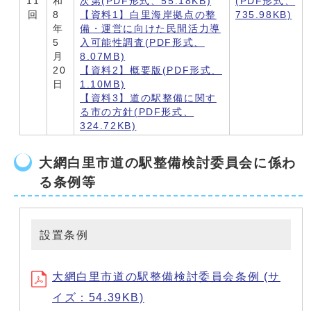
11
和
次第(PDF形式、55.18KB)
(PDF形式、
回
8
【資料1】白里海岸拠点の整
735.98KB)
年
備・運営に向けた民間活力導
5
入可能性調査(PDF形式、
月
8.07MB)
20
【資料2】概要版(PDF形式、
日
1.10MB)
【資料3】道の駅整備に関す
る市の方針(PDF形式、
324.72KB)
大網白里市道の駅整備検討委員会に係わ
る条例等
設置条例
大網白里市道の駅整備検討委員会条例 (サ
イズ：54.39KB)