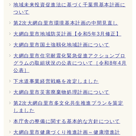
地域未来投資促進法に基づく千葉県基本計画に
ついて
第2次大網白里市環境基本計画の中間見直し
大網白里市地域防災計画【令和5年3月修正】
大網白里市国土強靱化地域計画について
大網白里市住宅耐震化緊急促進アクションプロ
グラムの取組状況の公表について［令和8年4月
公表］
下水道事業経営戦略を改定しました
大網白里市災害廃棄物処理計画について
第2次大網白里市多文化共生推進プランを策定
しました
本庁舎の整備に関する基本的な方針について
大網白里市健康づくり推進計画～健康増進計