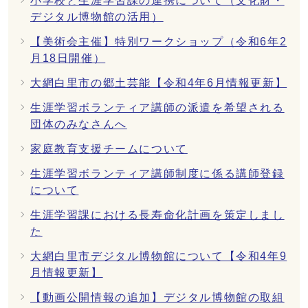
小学校と生涯学習課の連携について（文化財・
デジタル博物館の活用）
【美術会主催】特別ワークショップ（令和6年2
月18日開催）
大網白里市の郷土芸能【令和4年6月情報更新】
生涯学習ボランティア講師の派遣を希望される
団体のみなさんへ
家庭教育支援チームについて
生涯学習ボランティア講師制度に係る講師登録
について
生涯学習課における長寿命化計画を策定しまし
た
大網白里市デジタル博物館について【令和4年9
月情報更新】
【動画公開情報の追加】デジタル博物館の取組