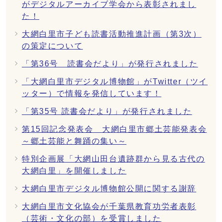
がデジタルアーカイブ学会から表彰されまし
た！
大網白里市子ども読書活動推進計画（第3次）
の策定について
「第36号 読書会だより」が発行されました
「大網白里市デジタル博物館」がTwitter（ツイ
ッター）で情報を発信しています！
「第35号 読書会だより」が発行されました
第15回記念発表会 大網白里市郷土芸能発表会
～郷土芸能と舞踊の集い～
特別企画展「大網山田台遺跡群から見る古代の
大網白里」を開催しました
大網白里市デジタル博物館公開に関する謝辞
大網白里市文化協会が千葉県教育功労者表彰
（芸術・文化の部）を受賞しました