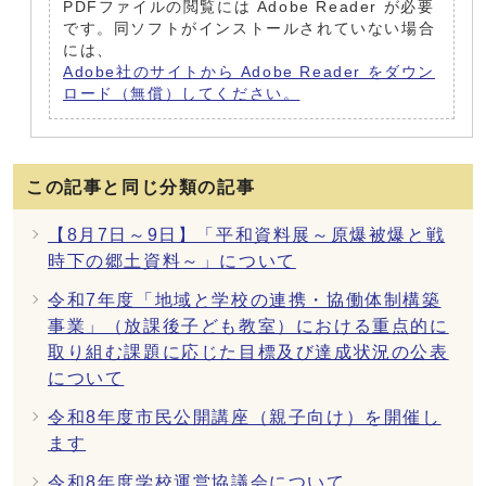
PDFファイルの閲覧には Adobe Reader が必要
です。同ソフトがインストールされていない場合
には、
Adobe社のサイトから Adobe Reader をダウン
ロード（無償）してください。
この記事と同じ分類の記事
【8月7日～9日】「平和資料展～原爆被爆と戦
時下の郷土資料～」について
令和7年度「地域と学校の連携・協働体制構築
事業」（放課後子ども教室）における重点的に
取り組む課題に応じた目標及び達成状況の公表
について
令和8年度市民公開講座（親子向け）を開催し
ます
令和8年度学校運営協議会について