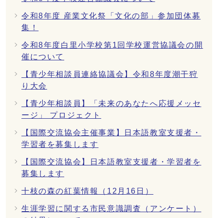
令和8年度 産業文化祭「文化の部」参加団体募
集！
令和8年度白里小学校第1回学校運営協議会の開
催について
【青少年相談員連絡協議会】令和8年度潮干狩
り大会
【青少年相談員】「未来のあなたへ応援メッセ
ージ」 プロジェクト
【国際交流協会主催事業】日本語教室支援者・
学習者を募集します
【国際交流協会】日本語教室支援者・学習者を
募集します
十枝の森の紅葉情報（12月16日）
生涯学習に関する市民意識調査（アンケート）