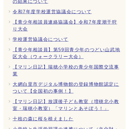
の結果について
令和7年度学校運営協議会について
【青少年相談員連絡協議会】令和7年度潮干狩
り大会
学校運営協議会について
【青少年相談員】第59回青少年のつどい山武地
区大会（ウォークラリー大会）
【マリン日記】瑞穂小学校の青少年国際交流事
業
大網白里市デジタル博物館の登録博物館認定に
ついて【全国初の事例！】
【マリン日記】放課後子ども教室（増穂北小教
室・瑞穂小教室）「マリンとあそぼう！」
十枝の森に桜を植えました