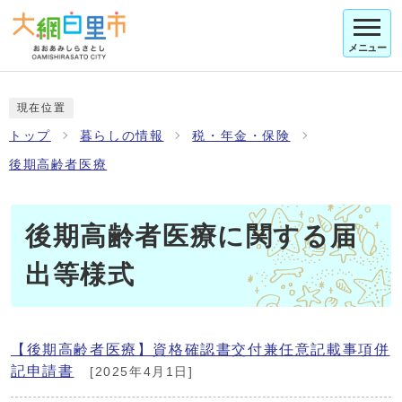
メニュー
現在位置
トップ
暮らしの情報
税・年金・保険
後期高齢者医療
後期高齢者医療に関する届
出等様式
【後期高齢者医療】資格確認書交付兼任意記載事項併
記申請書
[2025年4月1日]