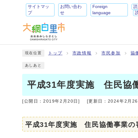
サイトマッ
お問い合わ
Foreign
読
プ
せ
language
トップ
市政情報
市民参加
協
現在位置
あしあと
平成31年度実施 住民協
[公開日：
2019年2月20日
]
[更新日：
2024年2月2
平成31年度実施 住民協働事業の