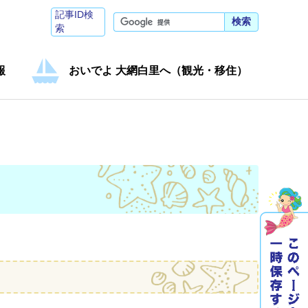
記事ID検
検索
索
報
おいでよ 大網白里へ（観光・移住）