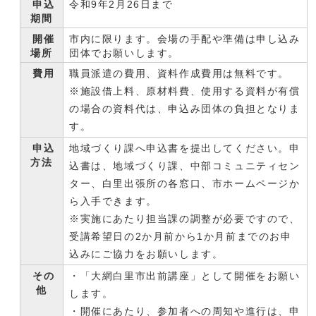
申込
令和9年2月26日まで
期間
開催
市内に限ります。会場の手配や準備は申し込み
場所
団体でお願いします。
費用
職員派遣の費用、資料作成費用は無料です。
※施設借上料、原材料費、使用する資料が有償
の場合の資料代は、申込み団体の負担となりま
す。
申込
地域づくり課へ申込書を提出してください。申
方法
込書は、地域づくり課、中部コミュニティセン
ター、白里出張所の各窓口、市ホームページか
ら入手できます。
※実施にあたり担当課の調整が必要ですので、
受講希望日の2か月前から1か月前までのお申
込みにご協力をお願いします。
その
・「大網白里市出前講座」として開催をお願い
他
します。
・開催にあたり、参加者への周知や進行は、申