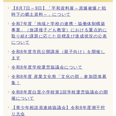
【8月7日～9日】「平和資料展～原爆被爆と戦
時下の郷土資料～」について
令和7年度「地域と学校の連携・協働体制構築
事業」（放課後子ども教室）における重点的に
取り組む課題に応じた目標及び達成状況の公表
について
令和8年度市民公開講座（親子向け）を開催し
ます
令和8年度学校運営協議会について
令和8年度 産業文化祭「文化の部」参加団体募
集！
令和8年度白里小学校第1回学校運営協議会の開
催について
【青少年相談員連絡協議会】令和8年度潮干狩
り大会