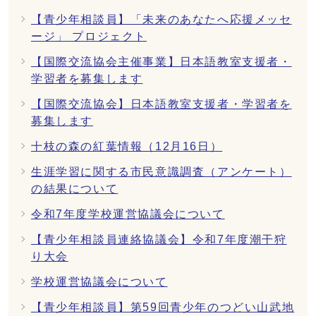
【青少年相談員】「未来のあなたへ応援メッセ
ージ」 プロジェクト
【国際交流協会主催事業】日本語教室支援者・
学習者を募集します
【国際交流協会】日本語教室支援者・学習者を
募集します
十枝の森の紅葉情報（12月16日）
生涯学習に関する市民意識調査（アンケート）
の結果について
令和7年度学校運営協議会について
【青少年相談員連絡協議会】令和7年度潮干狩
り大会
学校運営協議会について
【青少年相談員】第59回青少年のつどい山武地