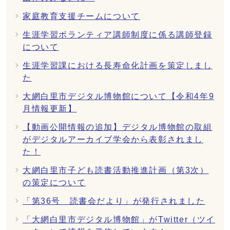
家庭教育支援チームについて
生涯学習ボランティア講師制度に係る講師登録
について
生涯学習課における長寿命化計画を策定しまし
た
大網白里市デジタル博物館について【令和4年9
月情報更新】
【動画公開情報の追加】デジタル博物館の取組
がデジタルアーカイブ学会から表彰されまし
た！
大網白里市子ども読書活動推進計画（第3次）
の策定について
「第36号 読書会だより」が発行されました
「大網白里市デジタル博物館」がTwitter（ツイ