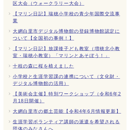
区大会（ウォークラリー大会）
【マリン日記】瑞穂小学校の青少年国際交流事
業
大網白里市デジタル博物館の登録博物館認定に
ついて【全国初の事例！】
【マリン日記】放課後子ども教室（増穂北小教
室・瑞穂小教室）「マリンとあそぼう！」
十枝の森に桜を植えました
小学校と生涯学習課の連携について（文化財・
デジタル博物館の活用）
【美術会主催】特別ワークショップ（令和6年2
月18日開催）
大網白里市の郷土芸能【令和4年6月情報更新】
生涯学習ボランティア講師の派遣を希望される
団体のみなさんへ