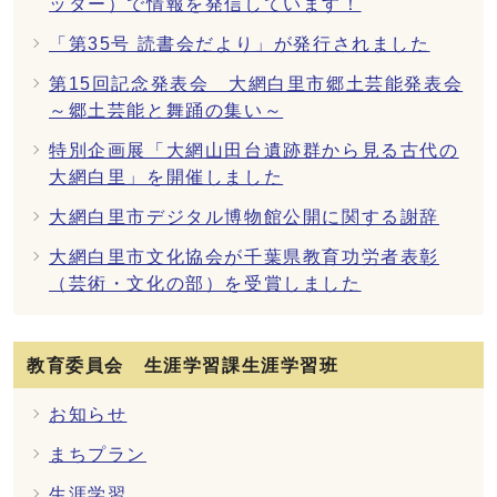
ッター）で情報を発信しています！
「第35号 読書会だより」が発行されました
第15回記念発表会 大網白里市郷土芸能発表会
～郷土芸能と舞踊の集い～
特別企画展「大網山田台遺跡群から見る古代の
大網白里」を開催しました
大網白里市デジタル博物館公開に関する謝辞
大網白里市文化協会が千葉県教育功労者表彰
（芸術・文化の部）を受賞しました
教育委員会 生涯学習課生涯学習班
お知らせ
まちプラン
生涯学習