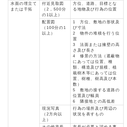
水面の埋立て
付近見取図
方位、道路、目標とな
または干拓
（2，500分
る地物及び行為の位置
の1以上）
配置図
1 方位、敷地の形状及
（100分の1
び寸法
以上）
2 物件の堆積を行う位
置
3 法面または擁壁の高
さ及び長さ
4 修景の方法（遮蔽物
にあっては位置、種
類、構造及び規模、植
栽樹木等にあっては位
置、樹種、樹高及び本
数）
5 敷地の接する道路の
位置及び幅員
6 隣接地との高低差
現況写真
行為の場所及び周辺の
（2方向以
状況を表すもの
上）
その他市長
市長が必要と認める事