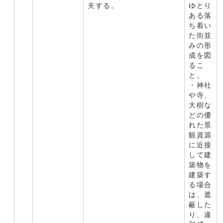
夫する。
ゆとり
ある落
ち着い
た街並
みの形
成を図
るこ
と。
・神社
や寺、
大樹な
どの優
れた景
観資源
に近接
して建
築物を
建築す
る場合
は、遮
蔽した
り、違