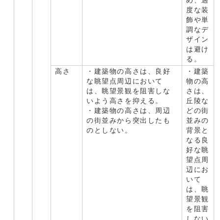
め、過
度な装
飾や単
調なデ
ザイン
は避け
る。
高さ
・建築物の高さは、良好
・建築
な眺望点周辺において
物の高
は、眺望景観を阻害しな
さは、
いよう高さを抑える。
丘陵な
・建築物の高さは、周辺
どの街
の街並みから突出したも
並みの
のとしない。
背景と
なる良
好な眺
望点周
辺にお
いて
は、眺
望景観
を阻害
しない