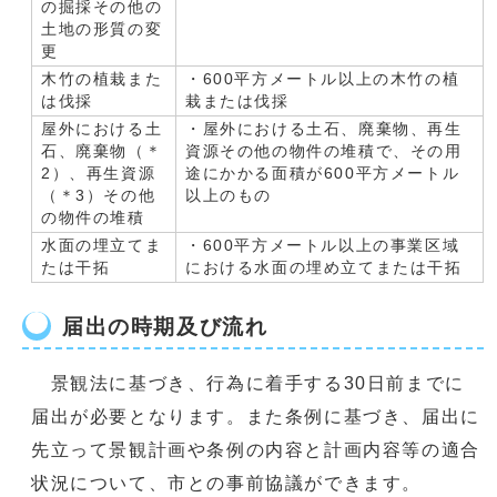
の掘採その他の
土地の形質の変
更
木竹の植栽また
・600平方メートル以上の木竹の植
は伐採
栽または伐採
屋外における土
・屋外における土石、廃棄物、再生
石、廃棄物（＊
資源その他の物件の堆積で、その用
2）、再生資源
途にかかる面積が600平方メートル
（＊3）その他
以上のもの
の物件の堆積
水面の埋立てま
・600平方メートル以上の事業区域
たは干拓
における水面の埋め立てまたは干拓
届出の時期及び流れ
景観法に基づき、行為に着手する30日前までに
届出が必要となります。また条例に基づき、届出に
先立って景観計画や条例の内容と計画内容等の適合
状況について、市との事前協議ができます。