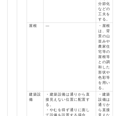
分節化
などの
工夫を
する。
屋根
―
・屋根
は、背
景の山
並みや
農家住
宅等の
屋根等
との調
和した
形状や
色彩等
を用い
る。
建築設
・建築設備は通りから直
・建築
備
接見えない位置に配置す
設備は
る。
通りか
・やむを得ず通りに面し
ら直接
て設備を設置する場合
見えな