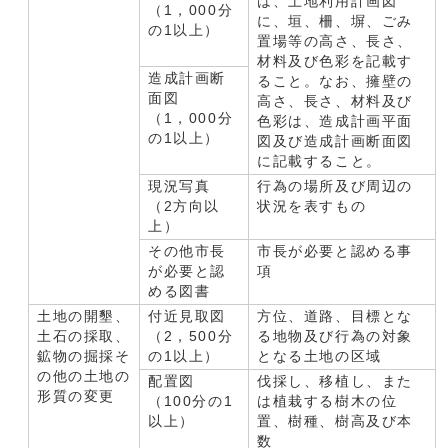
は、土地利用計画図
（1，000分
に、垣、柵、塀、ごみ
の1以上）
置場等の高さ、長さ、
材料及び色彩を記載す
造成計画断
ること。なお、擁壁の
面図
高さ、長さ、材料及び
（1，000分
色彩は、造成計画平面
の1以上）
図及び造成計画断面図
に記載すること。
現況写真
行為の場所及び周辺の
（2方向以
状況を表すもの
上）
その他市長
市長が必要と認める事
が必要と認
項
める図書
土地の開墾、
付近見取図
方位、道路、目標とな
土石の採取、
（2，500分
る地物及び行為の対象
鉱物の掘採そ
の1以上）
となる土地の区域
の他の土地の
配置図
伐採し、移植し、また
形質の変更
（100分の1
は植栽する樹木の位
以上）
置、樹種、樹高及び本
数