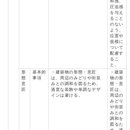
和感、
圧迫感
を与え
ること
のない
よう、
位置や
規模に
ついて
配慮す
るこ
と。
形
基本的
・建築物の形態・意匠
・建築
態
事項
は、周辺のみどりや街並
物の形
意
みとの調和を図るため、
態・意
匠
過度な装飾や単調なデザ
匠は、
インは避ける。
周辺の
みどり
や街並
みとの
調和を
図るた