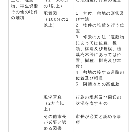
土石、廃棄
（2，500分
る地物及び行為の位置
物、再生資源
の1以上）
その他の物件
配置図
1 方位、敷地の形状及
の堆積
（100分の1
び寸法
以上）
2 物件の堆積を行う位
置
3 修景の方法（遮蔽物
にあっては位置、種
類、構造及び規模、植
栽樹木等にあっては位
置、樹種、樹高及び本
数）
4 敷地の接する道路の
位置及び幅員
5 隣接地との高低差
現況写真
行為の場所及び周辺の
（2方向以
状況を表すもの
上）
その他市長
市長が必要と認める事
が必要と認
項
める図書