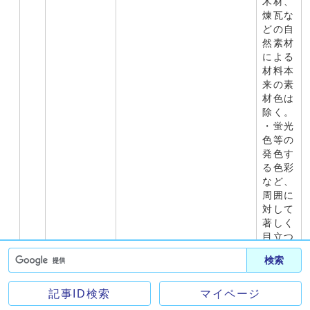
木材、
煉瓦な
どの自
然素材
による
材料本
来の素
材色は
除く。
・蛍光
色等の
発色す
る色彩
など、
周囲に
対して
著しく
目立つ
色彩の
検索
使用は
避け
る。
記事ID検索
マイページ
材料
・周辺景観との調和に配
・周辺