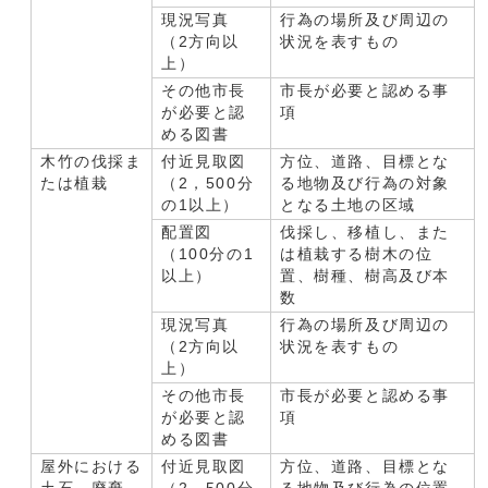
現況写真
行為の場所及び周辺の
（2方向以
状況を表すもの
上）
その他市長
市長が必要と認める事
が必要と認
項
める図書
木竹の伐採ま
付近見取図
方位、道路、目標とな
たは植栽
（2，500分
る地物及び行為の対象
の1以上）
となる土地の区域
配置図
伐採し、移植し、また
（100分の1
は植栽する樹木の位
以上）
置、樹種、樹高及び本
数
現況写真
行為の場所及び周辺の
（2方向以
状況を表すもの
上）
その他市長
市長が必要と認める事
が必要と認
項
める図書
屋外における
付近見取図
方位、道路、目標とな