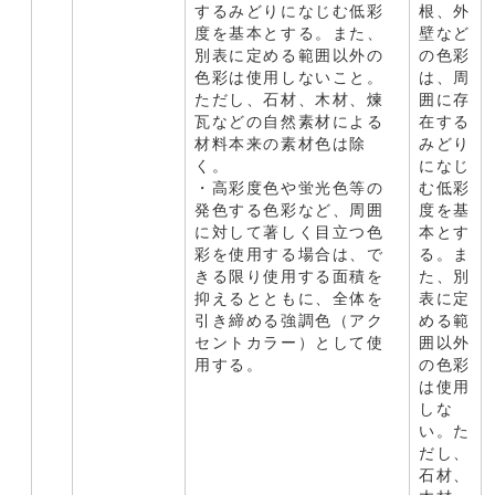
するみどりになじむ低彩
根、外
度を基本とする。また、
壁など
別表に定める範囲以外の
の色彩
色彩は使用しないこと。
は、周
ただし、石材、木材、煉
囲に存
瓦などの自然素材による
在する
材料本来の素材色は除
みどり
く。
になじ
・高彩度色や蛍光色等の
む低彩
発色する色彩など、周囲
度を基
に対して著しく目立つ色
本とす
彩を使用する場合は、で
る。ま
きる限り使用する面積を
た、別
抑えるとともに、全体を
表に定
引き締める強調色（アク
める範
セントカラー）として使
囲以外
用する。
の色彩
は使用
しな
い。た
だし、
石材、