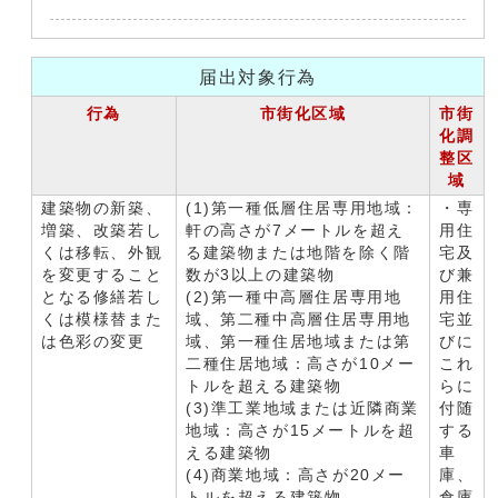
届出対象行為
行為
市街化区域
市街
化調
整区
域
建築物の新築、
(1)第一種低層住居専用地域：
・専
増築、改築若し
軒の高さが7メートルを超え
用住
くは移転、外観
る建築物または地階を除く階
宅及
を変更すること
数が3以上の建築物
び兼
となる修繕若し
(2)第一種中高層住居専用地
用住
くは模様替また
域、第二種中高層住居専用地
宅並
は色彩の変更
域、第一種住居地域または第
びに
二種住居地域：高さが10メー
これ
トルを超える建築物
らに
(3)準工業地域または近隣商業
付随
地域：高さが15メートルを超
する
える建築物
車
(4)商業地域：高さが20メー
庫、
トルを超える建築物
倉庫