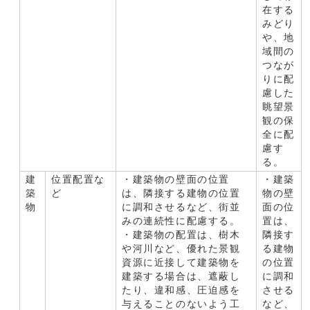
在する
みどり
や、地
域間の
つなが
りに配
慮した
眺望景
観の保
全に配
慮す
る。
建
位置配置な
・建築物の壁面の位置
・建築
築
ど
は、隣接する建物の位置
物の壁
物
に調和させるなど、街並
面の位
みの連続性に配慮する。
置は、
・建築物の配置は、樹木
隣接す
や河川など、優れた景観
る建物
資源に近接して建築物を
の位置
建築する場合は、遮蔽し
に調和
たり、違和感、圧迫感を
させる
与えることのないよう工
など、