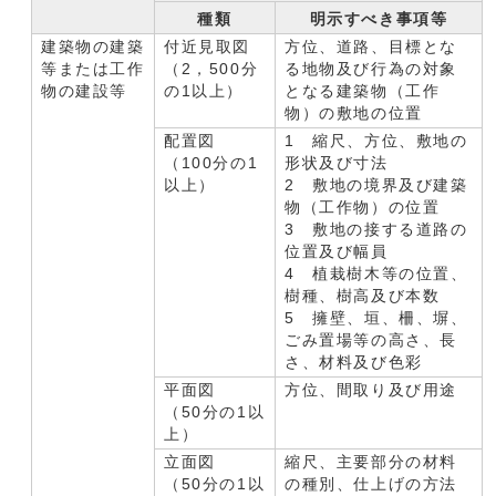
種類
明示すべき事項等
建築物の建築
付近見取図
方位、道路、目標とな
等または工作
（2，500分
る地物及び行為の対象
物の建設等
の1以上）
となる建築物（工作
物）の敷地の位置
配置図
1 縮尺、方位、敷地の
（100分の1
形状及び寸法
以上）
2 敷地の境界及び建築
物（工作物）の位置
3 敷地の接する道路の
位置及び幅員
4 植栽樹木等の位置、
樹種、樹高及び本数
5 擁壁、垣、柵、塀、
ごみ置場等の高さ、長
さ、材料及び色彩
平面図
方位、間取り及び用途
（50分の1以
上）
立面図
縮尺、主要部分の材料
（50分の1以
の種別、仕上げの方法