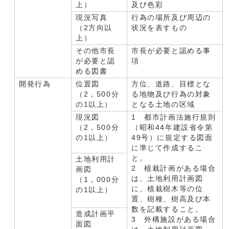
上）
及び色彩
現況写真
行為の場所及び周辺の
（2方向以
状況を表すもの
上）
その他市長
市長が必要と認める事
が必要と認
項
める図書
開発行為
位置図
方位、道路、目標とな
（2，500分
る地物及び行為の対象
の1以上）
となる土地の区域
現況図
1 都市計画法施行規則
（2，500分
（昭和44年建設省令第
の1以上）
49号）に規定する図面
に準じて作成するこ
と。
土地利用計
2 植栽計画がある場合
画図
は、土地利用計画図
（1，000分
に、植栽樹木等の位
の1以上）
置、樹種、樹高及び本
数を記載すること。
造成計画平
3 外構施設がある場合
面図