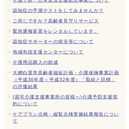
介護予防・日常生活支援総合事業について
認知症の予測テストをしてみませんか？
ご存じですか？高齢者見守りサービス
緊急通報装置をレンタルしています。
認知症サポーターの状況等について
地域包括支援センターについて
介護用品購入の助成
大網白里市高齢者福祉計画・介護保険事業計画
（平成30年度～平成32年度）「取組と目標」
の評価結果
(居宅介護支援事業所の皆様へ)介護予防支援契
約について
ケアプラン点検・縦覧点検実施結果報告につい
て