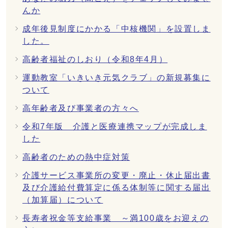
んか
成年後見制度にかかる「中核機関」を設置しま
した。
高齢者福祉のしおり（令和8年4月）
運動教室「いきいき元気クラブ」の新規募集に
ついて
高年齢者及び事業者の方々へ
令和7年版 介護と医療連携マップが完成しま
した
高齢者のための熱中症対策
介護サービス事業所の変更・廃止・休止届出書
及び介護給付費算定に係る体制等に関する届出
（加算届）について
長寿者祝金等支給事業 ～満100歳をお迎えの