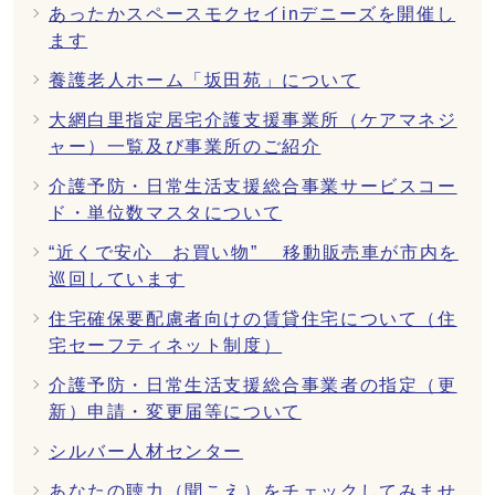
あったかスペースモクセイinデニーズを開催し
ます
養護老人ホーム「坂田苑」について
大網白里指定居宅介護支援事業所（ケアマネジ
ャー）一覧及び事業所のご紹介
介護予防・日常生活支援総合事業サービスコー
ド・単位数マスタについて
“近くで安心 お買い物” 移動販売車が市内を
巡回しています
住宅確保要配慮者向けの賃貸住宅について（住
宅セーフティネット制度）
介護予防・日常生活支援総合事業者の指定（更
新）申請・変更届等について
シルバー人材センター
あなたの聴力（聞こえ）をチェックしてみませ