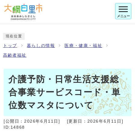
メニュー
現在位置
トップ
暮らしの情報
医療・健康・福祉
高齢者福祉
介護予防・日常生活支援総
合事業サービスコード・単
位数マスタについて
[公開日：
2026年6月11日
]
[更新日：
2026年6月11日
]
ID:14868