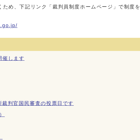
くため、下記リンク「裁判員制度ホームページ」で制度
.go.jp/
開催します
判所裁判官国民審査の投票日です
）
）