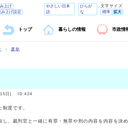
文字サイズ
み上げ
やさしい日本
ひらが
読み上げ設定
語
な
標準
拡大
トップ
暮らしの情報
市政情
計
選挙
月15日
]
ID:424
た制度です。
加し、裁判官と一緒に有罪・無罪や刑の内容を内容を決