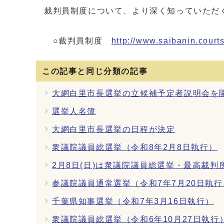
裁判員制度について、より深く知っていただ
○裁判員制度
http://www.saibanin.courts
この記事と同じ分類の記事
大網白里市長選挙の立候補予定者説明会を
選挙人名簿
大網白里市長選挙の日程が決定
衆議院議員総選挙（令和8年2月8日執行）
2月8日(日)は衆議院議員総選挙・最高裁
参議院議員通常選挙（令和7年7月20日執行
千葉県知事選挙（令和7年3月16日執行）
衆議院議員総選挙（令和6年10月27日執行