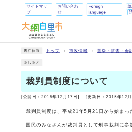
サイトマッ
お問い合わ
Foreign
読
プ
せ
language
トップ
市政情報
選挙・監査・会
現在位置
あしあと
裁判員制度について
[公開日：
2015年12月17日
]
[更新日：
2015年12
裁判員制度は、平成21年5月21日から始まっ
国民のみなさんが裁判員として刑事裁判に参