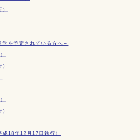
行）
留学を予定されている方へ～
行）
行）
）
行）
行）
18年12月17日執行）