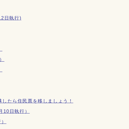
2日執行)
）
）
）
越したら住民票を移しましょう！
月10日執行）
行）