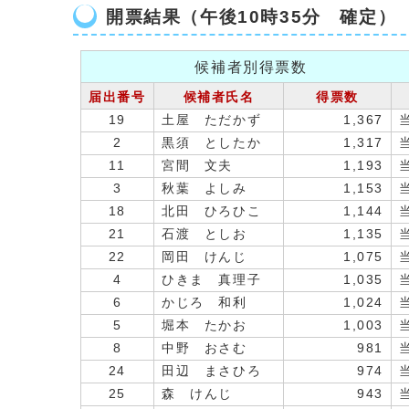
開票結果（午後10時35分 確定
候補者別得票数
届出番号
候補者氏名
得票数
19
土屋 ただかず
1,367
2
黒須 としたか
1,317
11
宮間 文夫
1,193
3
秋葉 よしみ
1,153
18
北田 ひろひこ
1,144
21
石渡 としお
1,135
22
岡田 けんじ
1,075
4
ひきま 真理子
1,035
6
かじろ 和利
1,024
5
堀本 たかお
1,003
8
中野 おさむ
981
24
田辺 まさひろ
974
25
森 けんじ
943