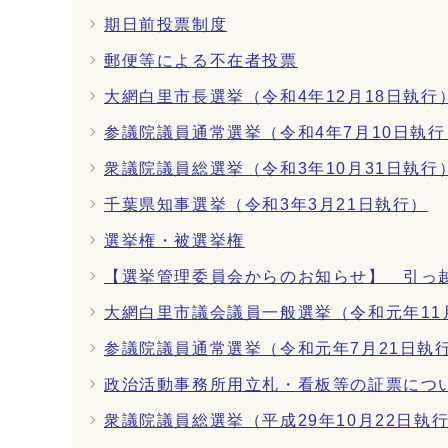
期日前投票制度
郵便等による不在者投票
大網白里市長選挙（令和4年12月18日執行
参議院議員通常選挙（令和4年7月10日執行
衆議院議員総選挙（令和3年10月31日執行
千葉県知事選挙（令和3年3月21日執行）
選挙権・被選挙権
【選挙管理委員会からのお知らせ】 引っ
大網白里市議会議員一般選挙（令和元年11
参議院議員通常選挙（令和元年7月21日執
政治活動事務所用立札・看板等の証票につ
衆議院議員総選挙（平成29年10月22日執