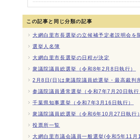
この記事と同じ分類の記事
大網白里市長選挙の立候補予定者説明会を
選挙人名簿
大網白里市長選挙の日程が決定
衆議院議員総選挙（令和8年2月8日執行）
2月8日(日)は衆議院議員総選挙・最高裁
参議院議員通常選挙（令和7年7月20日執行
千葉県知事選挙（令和7年3月16日執行）
衆議院議員総選挙（令和6年10月27日執行
投票所一覧
大網白里市議会議員一般選挙(令和5年11月1