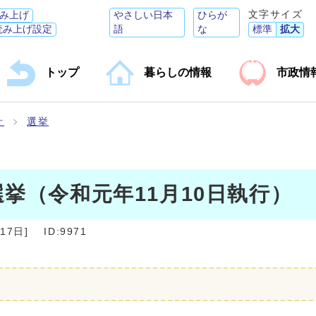
文字サイズ
み上げ
やさしい日本
ひらが
読み上げ設定
語
な
標準
拡大
トップ
暮らしの情報
市政情
計
選挙
挙（令和元年11月10日執行）
月17日
]
ID:9971