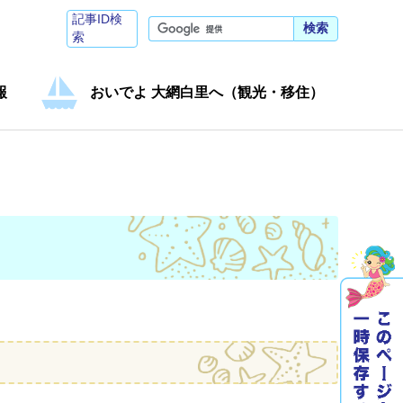
記事ID検
検索
索
報
おいでよ 大網白里へ（観光・移住）