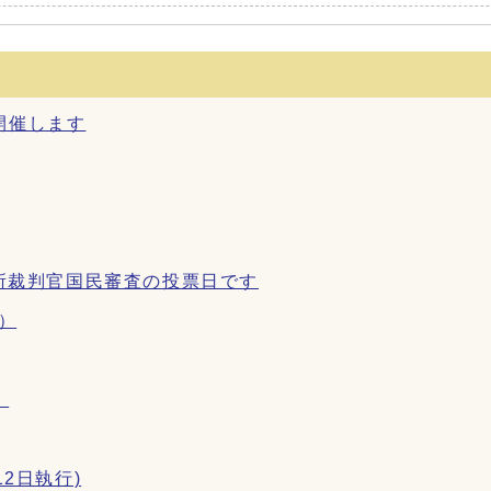
開催します
判所裁判官国民審査の投票日です
）
）
2日執行)