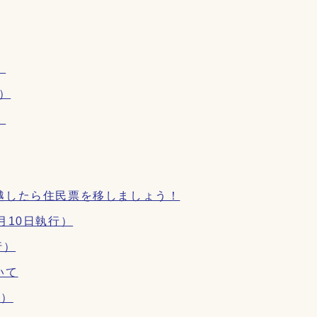
）
）
）
越したら住民票を移しましょう！
月10日執行）
行）
いて
行）