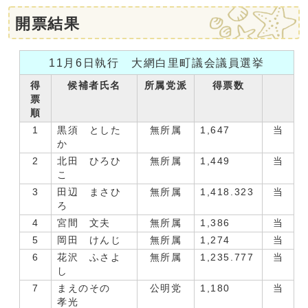
開票結果
11月6日執行 大網白里町議会議員選挙
得
候補者氏名
所属党派
得票数
票
順
1
黒須 とした
無所属
1,647
当
か
2
北田 ひろひ
無所属
1,449
当
こ
3
田辺 まさひ
無所属
1,418.323
当
ろ
4
宮間 文夫
無所属
1,386
当
5
岡田 けんじ
無所属
1,274
当
6
花沢 ふさよ
無所属
1,235.777
当
し
7
まえのその
公明党
1,180
当
孝光