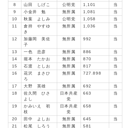
8
山田 しげこ
公明党
1,101
当
9
小金井 勉
無所属
1,081
当
10
秋葉 よしみ
公明党
1,058
当
11
倉持 やすゆ
無所属
1,036
当
き
12
加藤岡 美佐
無所属
992
当
子
13
一色 忠彦
無所属
886
当
14
堀本 たかお
無所属
870
当
15
石渡 としお
無所属
817
当
16
花沢 まさひ
無所属
727.898
当
ろ
17
大野 英雄
無所属
692
当
18
佐久間 ひさ
日本共産
663
当
よし
党
19
かみいえ 初
日本共産
658
当
枝
党
20
田中 よしお
無所属
645
当
21
松尾 しろう
無所属
581