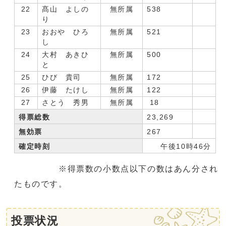
22
髙山 よしの
無所属
538
り
23
おおや ひろ
無所属
521
し
24
大村 あきひ
無所属
500
と
25
ひび 貴司
無所属
172
26
伊藤 たけし
無所属
122
27
さとう 秀男
無所属
18
得票総数
23,269
無効票
267
確定時刻
午後10時46分
※得票数の小数点以下の数はあん分され
たものです。
投票状況