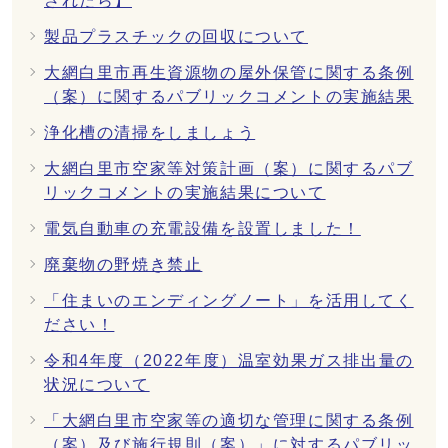
されたら】
製品プラスチックの回収について
大網白里市再生資源物の屋外保管に関する条例
（案）に関するパブリックコメントの実施結果
浄化槽の清掃をしましょう
大網白里市空家等対策計画（案）に関するパブ
リックコメントの実施結果について
電気自動車の充電設備を設置しました！
廃棄物の野焼き禁止
「住まいのエンディングノート」を活用してく
ださい！
令和4年度（2022年度）温室効果ガス排出量の
状況について
「大網白里市空家等の適切な管理に関する条例
（案）及び施行規則（案）」に対するパブリッ