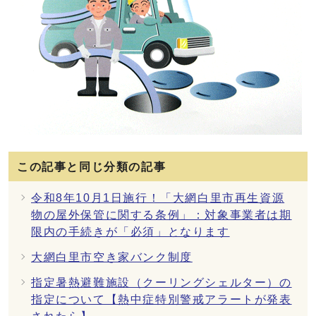
この記事と同じ分類の記事
令和8年10月1日施行！「大網白里市再生資源
物の屋外保管に関する条例」：対象事業者は期
限内の手続きが「必須」となります
大網白里市空き家バンク制度
指定暑熱避難施設（クーリングシェルター）の
指定について【熱中症特別警戒アラートが発表