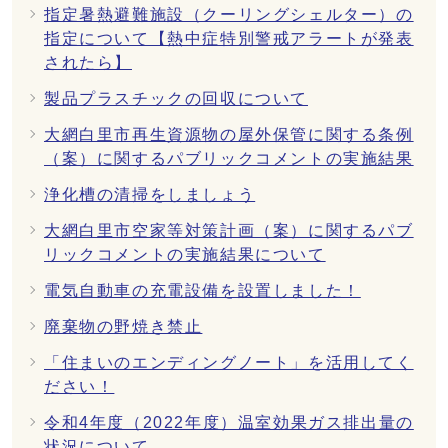
指定暑熱避難施設（クーリングシェルター）の
指定について【熱中症特別警戒アラートが発表
されたら】
製品プラスチックの回収について
大網白里市再生資源物の屋外保管に関する条例
（案）に関するパブリックコメントの実施結果
浄化槽の清掃をしましょう
大網白里市空家等対策計画（案）に関するパブ
リックコメントの実施結果について
電気自動車の充電設備を設置しました！
廃棄物の野焼き禁止
「住まいのエンディングノート」を活用してく
ださい！
令和4年度（2022年度）温室効果ガス排出量の
状況について