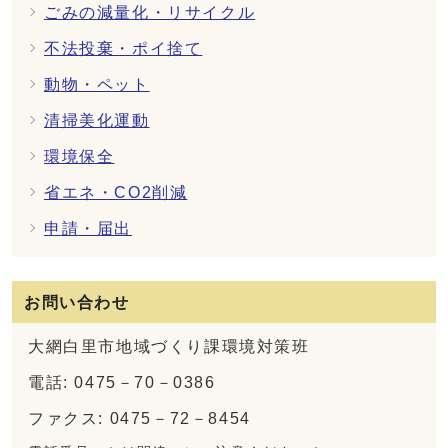
ごみの減量化・リサイクル
不法投棄・ポイ捨て
動物・ペット
清掃美化運動
環境保全
省エネ・CO2削減
申請・届出
お問い合わせ
大網白里市地域づくり課環境対策班
電話: 0475－70－0386
ファクス: 0475－72－8454