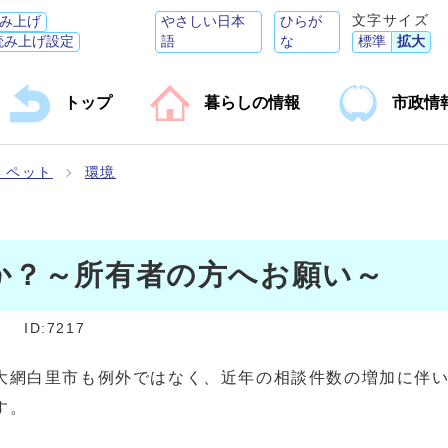
文字サイズ
み上げ
やさしい日本
ひらが
読み上げ設定
語
な
標準
拡大
トップ
暮らしの情報
市政情
・ペット
環境
か？～所有者の方へお願い～
]
ID:7217
網白里市も例外ではなく、近年の相談件数の増加に伴い
ます。