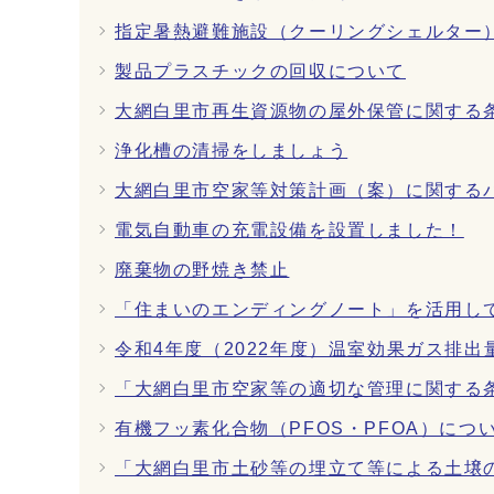
指定暑熱避難施設（クーリングシェルター
製品プラスチックの回収について
大網白里市再生資源物の屋外保管に関する
浄化槽の清掃をしましょう
大網白里市空家等対策計画（案）に関する
電気自動車の充電設備を設置しました！
廃棄物の野焼き禁止
「住まいのエンディングノート」を活用し
令和4年度（2022年度）温室効果ガス排
「大網白里市空家等の適切な管理に関する
有機フッ素化合物（PFOS・PFOA）につ
「大網白里市土砂等の埋立て等による土壌