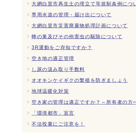
大網白里市再生土の埋立て等規制条例につ
専用水道の管理・届け出について
大網白里市災害廃棄物処理計画について
蜂の巣及びその他害虫の駆除について
3R運動をご存知ですか？
空き地の適正管理
し尿の汲み取り手数料
オオキンケイギクの繁殖を防ぎましょう
地球温暖化対策
空き家の管理は適正ですか？～所有者の方
「環境都市」宣言
不法投棄にご注意を！