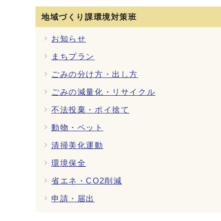
地域づくり課環境対策班
お知らせ
まちプラン
ごみの分け方・出し方
ごみの減量化・リサイクル
不法投棄・ポイ捨て
動物・ペット
清掃美化運動
環境保全
省エネ・CO2削減
申請・届出