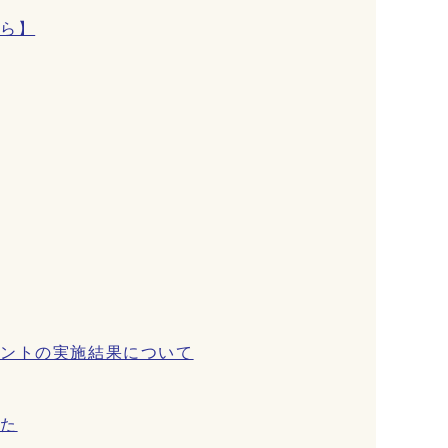
たら】
メントの実施結果について
した