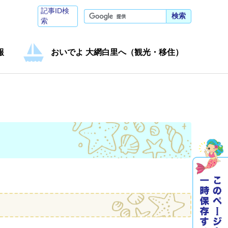
記事ID検
検索
索
報
おいでよ 大網白里へ（観光・移住）