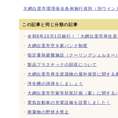
大網白里市環境保全条例施行規則
（別ウイン
この記事と同じ分類の記事
令和8年10月1日施行！「大網白里市再生
大網白里市空き家バンク制度
指定暑熱避難施設（クーリングシェルター
製品プラスチックの回収について
大網白里市再生資源物の屋外保管に関する
浄化槽の清掃をしましょう
大網白里市空家等対策計画（案）に関する
電気自動車の充電設備を設置しました！
廃棄物の野焼き禁止