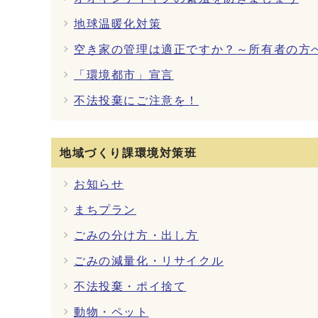
地球温暖化対策
空き家の管理は適正ですか？～所有者の方
「環境都市」宣言
不法投棄にご注意を！
地域づくり課環境対策班
お知らせ
まちプラン
ごみの分け方・出し方
ごみの減量化・リサイクル
不法投棄・ポイ捨て
動物・ペット