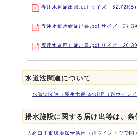
専用水道届出書.pdf サイズ：32.72KB)
専用水道承継届出書.pdf サイズ：27.39
専用水道廃止届出書.pdf サイズ：26.39
水道法関連について
水道法関連（厚生労働省のHP
（別ウイン
揚水施設に関する届け出等は、条
大網白里市環境保全条例
（別ウインドウで開