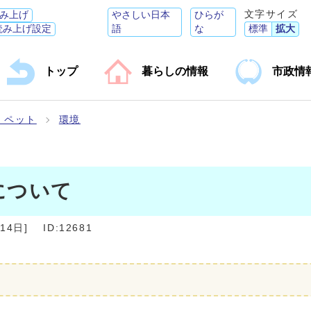
文字サイズ
み上げ
やさしい日本
ひらが
読み上げ設定
語
な
標準
拡大
トップ
暮らしの情報
市政情
・ペット
環境
について
月14日
]
ID:12681