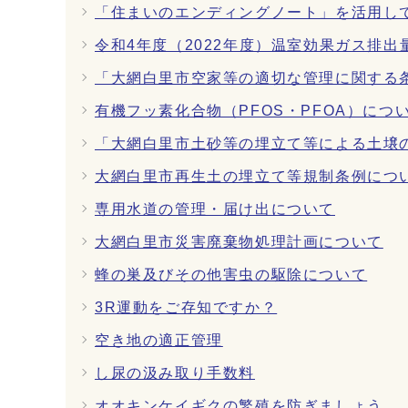
「住まいのエンディングノート」を活用し
令和4年度（2022年度）温室効果ガス排
「大網白里市空家等の適切な管理に関する
有機フッ素化合物（PFOS・PFOA）につ
「大網白里市土砂等の埋立て等による土壌
大網白里市再生土の埋立て等規制条例につ
専用水道の管理・届け出について
大網白里市災害廃棄物処理計画について
蜂の巣及びその他害虫の駆除について
3R運動をご存知ですか？
空き地の適正管理
し尿の汲み取り手数料
オオキンケイギクの繁殖を防ぎましょう