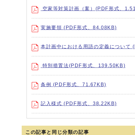
空家等対策計画（案）(PDF形式、1.51
実施要領 (PDF形式、84.08KB)
本計画中における用語の定義について (PD
特別措置法(PDF形式、139.50KB)
条例 (PDF形式、71.67KB)
記入様式 (PDF形式、38.22KB)
この記事と同じ分類の記事