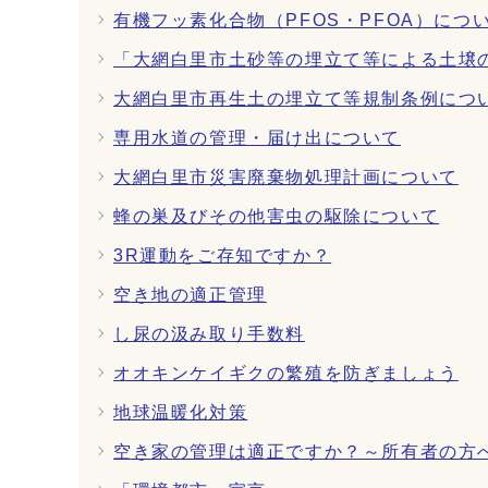
有機フッ素化合物（PFOS・PFOA）につ
「大網白里市土砂等の埋立て等による土壌
大網白里市再生土の埋立て等規制条例につ
専用水道の管理・届け出について
大網白里市災害廃棄物処理計画について
蜂の巣及びその他害虫の駆除について
3R運動をご存知ですか？
空き地の適正管理
し尿の汲み取り手数料
オオキンケイギクの繁殖を防ぎましょう
地球温暖化対策
空き家の管理は適正ですか？～所有者の方