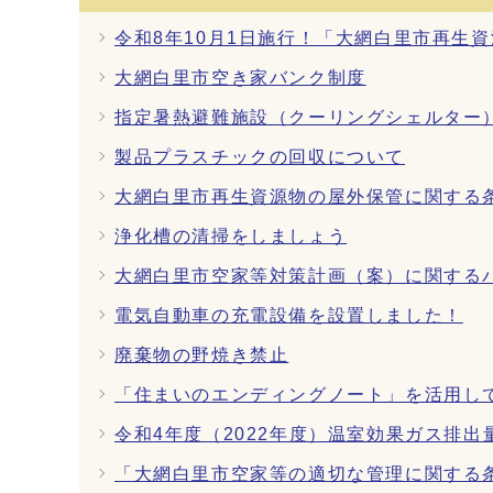
令和8年10月1日施行！「大網白里市再生
大網白里市空き家バンク制度
指定暑熱避難施設（クーリングシェルター
製品プラスチックの回収について
大網白里市再生資源物の屋外保管に関する
浄化槽の清掃をしましょう
大網白里市空家等対策計画（案）に関する
電気自動車の充電設備を設置しました！
廃棄物の野焼き禁止
「住まいのエンディングノート」を活用し
令和4年度（2022年度）温室効果ガス排
「大網白里市空家等の適切な管理に関する