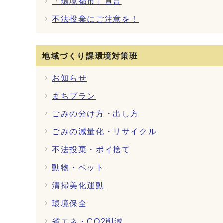
「環境都市」宣言
不法投棄にご注意を！
地域づくり課環境対策班
お知らせ
まちプラン
ごみの分け方・出し方
ごみの減量化・リサイクル
不法投棄・ポイ捨て
動物・ペット
清掃美化運動
環境保全
省エネ・CO2削減