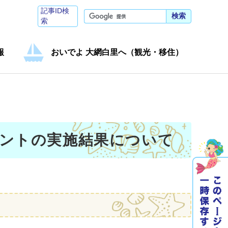
記事ID検
検索
索
報
おいでよ 大網白里へ（観光・移住）
ントの実施結果について