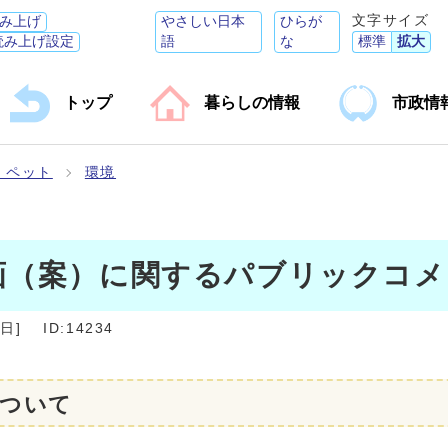
文字サイズ
み上げ
やさしい日本
ひらが
読み上げ設定
語
な
標準
拡大
トップ
暮らしの情報
市政情
・ペット
環境
画（案）に関するパブリックコメ
4日
]
ID:14234
ついて