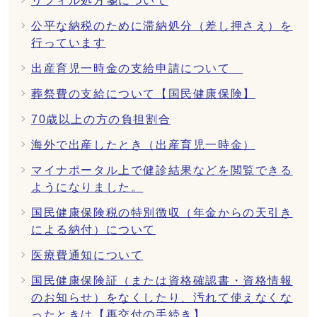
リフィル処方箋について
公平な納税のために滞納処分（差し押さえ）を
行っています
出産育児一時金の支給申請について
葬祭費の支給について【国民健康保険】
70歳以上の方の負担割合
海外で出産したとき（出産育児一時金）
マイナポータル上で健診結果などを閲覧できる
ようになりました。
国民健康保険税の特別徴収（年金からの天引き
による納付）について
医療費通知について
国民健康保険証（または資格確認書・資格情報
のお知らせ）をなくしたり、汚れて使えなくな
ったときは【再交付の手続き】